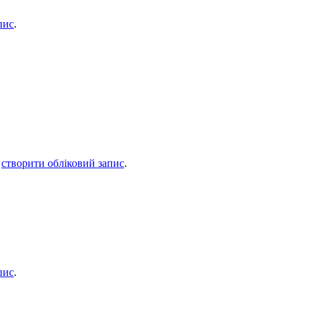
пис
.
о
створити обліковий запис
.
пис
.