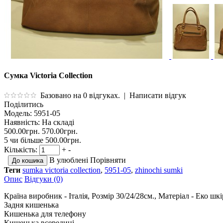
Сумка Victoria Collection
Базовано на 0 відгуках.
|
Написати відгук
Поділитись
Модель:
5951-05
Наявність:
На складі
500.00грн.
570.00грн.
5 чи більше 500.00грн.
Кількість:
+
-
В улюблені
Порівняти
Теги
sumka victoria collection
,
5951-05
,
zhinochi sumki
Опис
Відгуки (0)
Країна виробник - Італія, Розмір 30/24/28см., Матеріал - Еко шк
Задня кишенька
Кишенька для телефону
Кишенька всередині