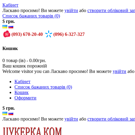
Кабінет
Ласкаво просимо! Ви можете
увійти
або
створити обліковий за
Список бажаних товарів (0)
$
грн.
(093)
670-20-40
(096)
6-327-327
Кошик
0 товар (ів) - 0.00грн.
Ваш кошик порожній
Welcome visitor you can Ласкаво просимо! Ви можете
увійти
аб
Кабінет
Список бажаних товарів (0)
Кошик
Оформити
$
грн.
Ласкаво просимо! Ви можете
увійти
або
створити обліковий за