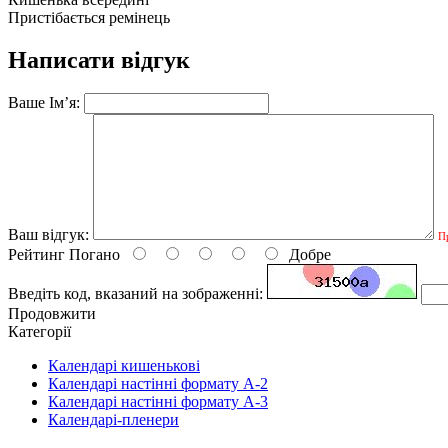
Пристібається ремінець
Написати відгук
Ваше Ім’я:
Ваш відгук:
П
Рейтинг
Погано
Добре
Введіть код, вказаний на зображенні:
Продовжити
Категорії
Календарі кишенькові
Календарі настінні формату А-2
Календарі настінні формату А-3
Календарі-пленери