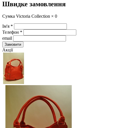
Швидке замовлення
Сумка Victoria Collection ×
0
Ім'я
*
Телефон
*
email
Замовити
Акції