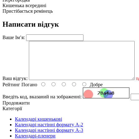
Кишенька всередині
Пристібається ремінець
Написати відгук
Ваше Ім’я:
Ваш відгук:
П
Рейтинг
Погано
Добре
Введіть код, вказаний на зображенні:
Продовжити
Категорії
Календарі кишенькові
Календарі настінні формату А-2
Календарі настінні формату А-3
Календарі-пленери