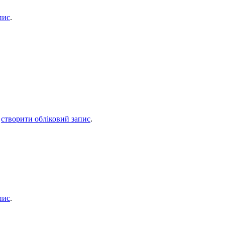
пис
.
о
створити обліковий запис
.
пис
.