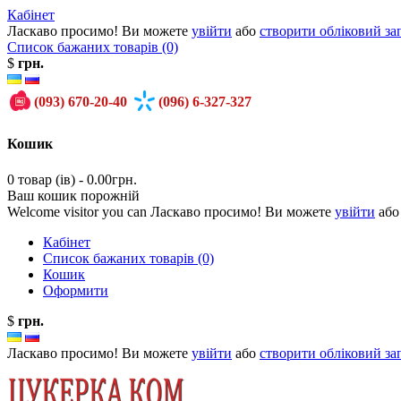
Кабінет
Ласкаво просимо! Ви можете
увійти
або
створити обліковий за
Список бажаних товарів (0)
$
грн.
(093)
670-20-40
(096)
6-327-327
Кошик
0 товар (ів) - 0.00грн.
Ваш кошик порожній
Welcome visitor you can Ласкаво просимо! Ви можете
увійти
аб
Кабінет
Список бажаних товарів (0)
Кошик
Оформити
$
грн.
Ласкаво просимо! Ви можете
увійти
або
створити обліковий за