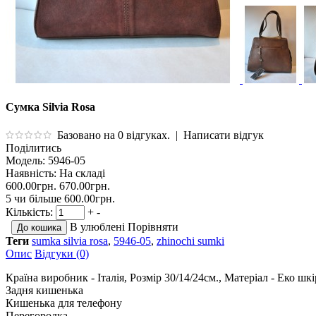
Сумка Silvia Rosa
Базовано на 0 відгуках.
|
Написати відгук
Поділитись
Модель:
5946-05
Наявність:
На складі
600.00грн.
670.00грн.
5 чи більше 600.00грн.
Кількість:
+
-
В улюблені
Порівняти
Теги
sumka silvia rosa
,
5946-05
,
zhinochi sumki
Опис
Відгуки (0)
Країна виробник - Італія, Розмір 30/14/24см., Матеріал - Еко шк
Задня кишенька
Кишенька для телефону
Перегородка