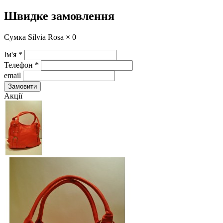
Швидке замовлення
Сумка Silvia Rosa ×
0
Ім'я
*
Телефон
*
email
Замовити
Акції