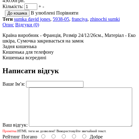
450.00грн.
Кількість:
+
-
В улюблені
Порівняти
Теги
sumka david jones
,
5938-05
,
franciya
,
zhinochi sumki
Опис
Відгуки (0)
Країна виробник - Франція, Розмір 24/12/26см., Матеріал - Еко
шкіра, Сумочка закривається на замок
Задня кишенька
Кишенька для телефону
Кишенька всередині
Написати відгук
Ваше Ім’я:
Ваш відгук:
Примітка:
HTML теги не дозволені! Використовуйте звичайний текст.
Рейтинг
Погано
Добре