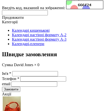
Введіть код, вказаний на зображенні:
Продовжити
Категорії
Календарі кишенькові
Календарі настінні формату А-2
Календарі настінні формату А-3
Календарі-пленери
Швидке замовлення
Сумка David Jones ×
0
Ім'я
*
Телефон
*
email
Замовити
Акції