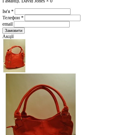
Гаманці. David Jones ×
0
Ім'я
*
Телефон
*
email
Замовити
Акції