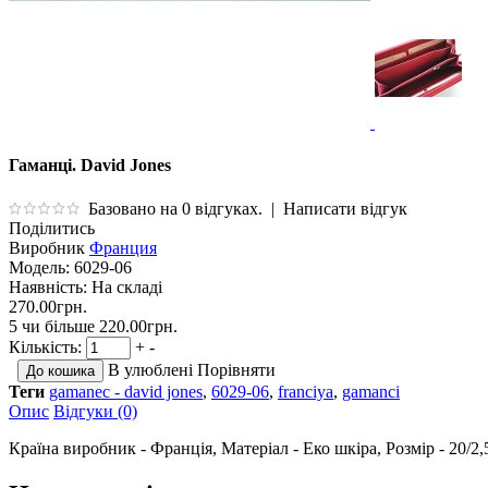
Гаманці. David Jones
Базовано на 0 відгуках.
|
Написати відгук
Поділитись
Виробник
Франция
Модель:
6029-06
Наявність:
На складі
270.00грн.
5 чи більше 220.00грн.
Кількість:
+
-
В улюблені
Порівняти
Теги
gamanec - david jones
,
6029-06
,
franciya
,
gamanci
Опис
Відгуки (0)
Країна виробник - Франція, Матеріал - Еко шкіра, Розмір - 20/2,