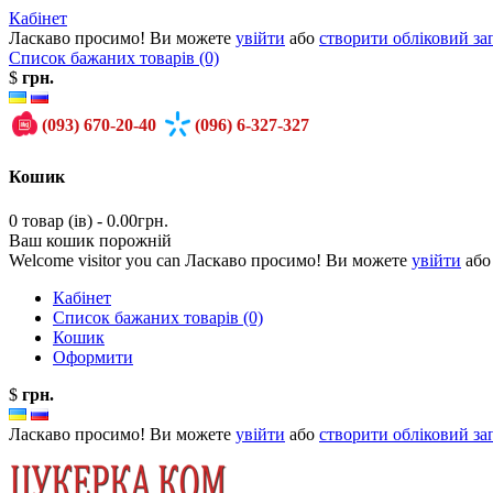
Кабінет
Ласкаво просимо! Ви можете
увійти
або
створити обліковий за
Список бажаних товарів (0)
$
грн.
(093)
670-20-40
(096)
6-327-327
Кошик
0 товар (ів) - 0.00грн.
Ваш кошик порожній
Welcome visitor you can Ласкаво просимо! Ви можете
увійти
аб
Кабінет
Список бажаних товарів (0)
Кошик
Оформити
$
грн.
Ласкаво просимо! Ви можете
увійти
або
створити обліковий за