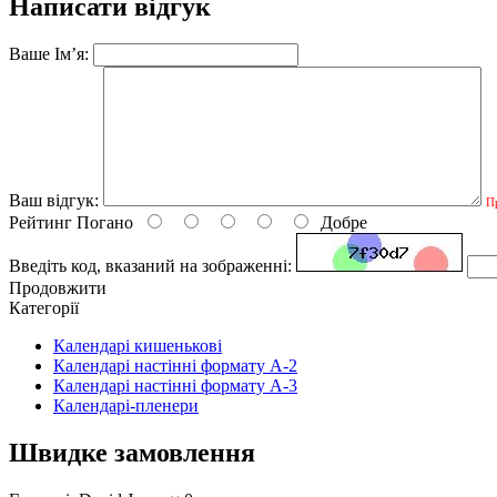
Написати відгук
Ваше Ім’я:
Ваш відгук:
П
Рейтинг
Погано
Добре
Введіть код, вказаний на зображенні:
Продовжити
Категорії
Календарі кишенькові
Календарі настінні формату А-2
Календарі настінні формату А-3
Календарі-пленери
Швидке замовлення