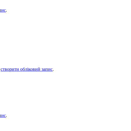
пис
.
о
створити обліковий запис
.
пис
.