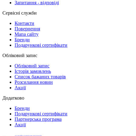
Запитання - відповіді
Сервісні служби
Контакти
Повернення
Мапа сайту
Бренди
Подарункові сертифікати
Обліковий запис
Обліковий запис
Історія замовлень
Список бажаних товарів
Розсилання новин
Акції
Додатково
Бренди
Подарункові сертифікати
Партнерська програма
Акції
Webiz.in.ua -
розробка інтернет-магазинів