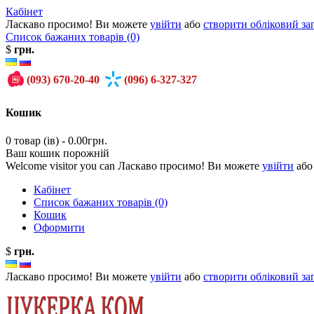
Кабінет
Ласкаво просимо! Ви можете
увійти
або
створити обліковий за
Список бажаних товарів (0)
$
грн.
(093)
670-20-40
(096)
6-327-327
Кошик
0 товар (ів) - 0.00грн.
Ваш кошик порожній
Welcome visitor you can Ласкаво просимо! Ви можете
увійти
аб
Кабінет
Список бажаних товарів (0)
Кошик
Оформити
$
грн.
Ласкаво просимо! Ви можете
увійти
або
створити обліковий за